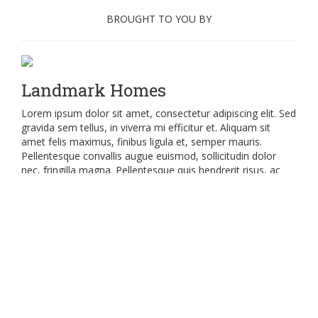
BROUGHT TO YOU BY
Landmark Homes
Lorem ipsum dolor sit amet, consectetur adipiscing elit. Sed
gravida sem tellus, in viverra mi efficitur et. Aliquam sit
amet felis maximus, finibus ligula et, semper mauris.
Pellentesque convallis augue euismod, sollicitudin dolor
nec, fringilla magna. Pellentesque quis hendrerit risus, ac
feugiat ante. Orci varius natoque penatibus et magnis dis
parturient montes, nascetur ridiculus mus. Aliquam erat
volutpat. Etiam feugiat turpis non tortor lobortis, eget
dignissim justo mollis.
Donec eget odio vestibulum, malesuada diam nec,
vulputate dolor. Donec dui lacus, eleifend at scelerisque a,
iaculis eget odio. Praesent sed sagittis mi. Curabitur sit
amet lacinia augue. Nunc hendrerit ornare blandit.
Vestibulum ante ipsum primis in faucibus orci luctus et