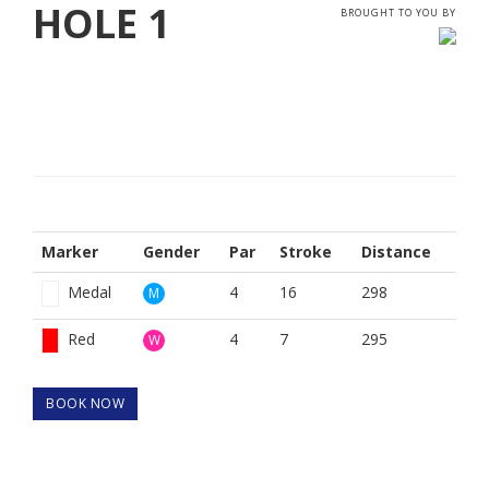
HOLE
1
BROUGHT TO YOU BY
Marker
Gender
Par
Stroke
Distance
Medal
4
16
298
M
Red
4
7
295
W
BOOK NOW